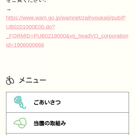
→
https://www.wam.go.jp/wamnet/zaihyoukaiji/pub/P
UB0201000E00.do?
_FORMID=PUB0219000&vo_headVO_corporation
Id=1906000666
メニュー
ごあいさつ
当園の取組み